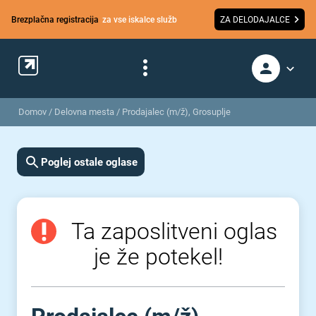
Brezplačna registracija
za vse iskalce služb
ZA DELODAJALCE
Domov
/
Delovna mesta
/
Prodajalec (m/ž), Grosuplje
Poglej ostale oglase
Ta zaposlitveni oglas
je že potekel!