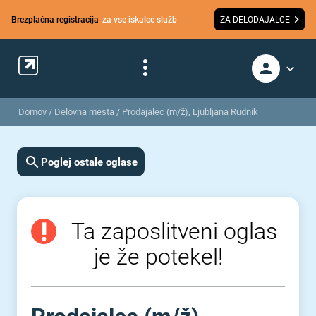
Brezplačna registracija
za vse iskalce služb
ZA DELODAJALCE
Domov
/
Delovna mesta
/
Prodajalec (m/ž), Ljubljana Rudnik
Poglej ostale oglase
Ta zaposlitveni oglas
je že potekel!