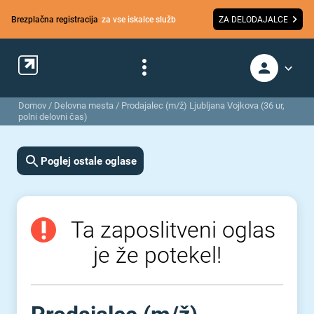
Brezplačna registracija
za vse iskalce služb
ZA DELODAJALCE
Domov
/
Delovna mesta
/
Prodajalec (m/ž) Ljubljana Vojkova (36 ur,
polni delovni čas)
Poglej ostale oglase
Ta zaposlitveni oglas
je že potekel!