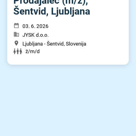
Prodajalec (m⁠/⁠ž),
Šentvid, Ljubljana
03. 6. 2026
JYSK d.o.o.
Ljubljana - Šentvid, Slovenija
ž/m/d