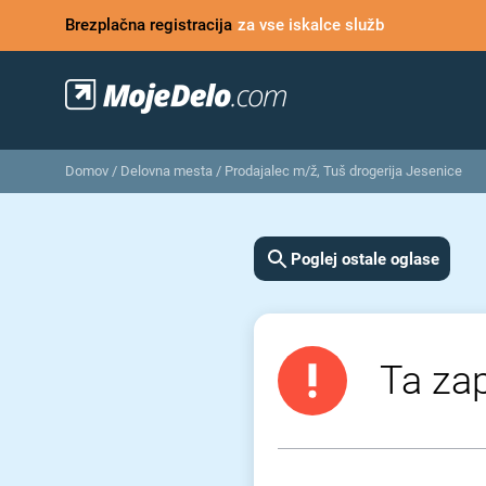
Brezplačna registracija
za vse iskalce služb
Domov
/
Delovna mesta
/
Prodajalec m/ž, Tuš drogerija Jesenice
Poglej ostale oglase
Ta zap