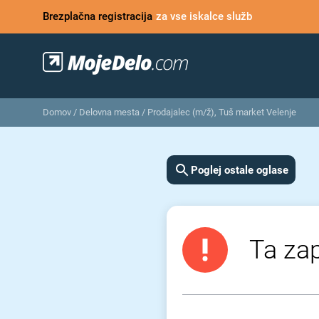
Brezplačna registracija
za vse iskalce služb
Domov
/
Delovna mesta
/
Prodajalec (m/ž), Tuš market Velenje
Poglej ostale oglase
Ta zap