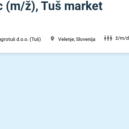
 (m⁠/⁠ž), Tuš market
ž/m/d
grotuš d.o.o. (Tuš)
Velenje, Slovenija