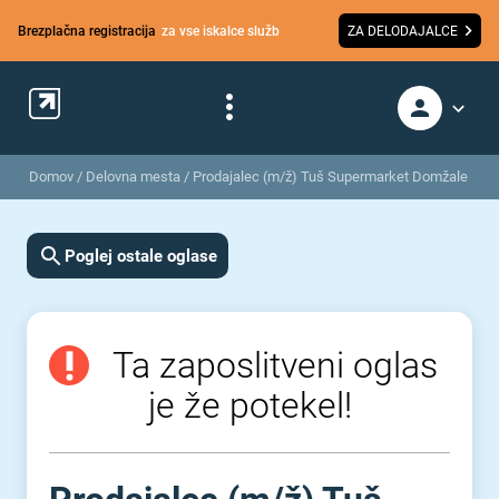
Brezplačna registracija
za vse iskalce služb
ZA DELODAJALCE
Domov
/
Delovna mesta
/
Prodajalec (m/ž) Tuš Supermarket Domžale
Poglej ostale oglase
Ta zaposlitveni oglas
je že potekel!