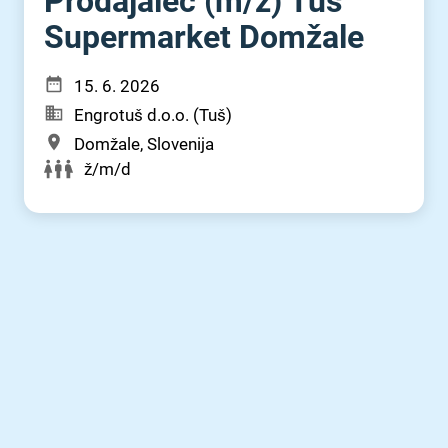
Prodajalec (m⁠/⁠ž) Tuš
Supermarket Domžale
15. 6. 2026
Engrotuš d.o.o. (Tuš)
Domžale, Slovenija
ž/m/d