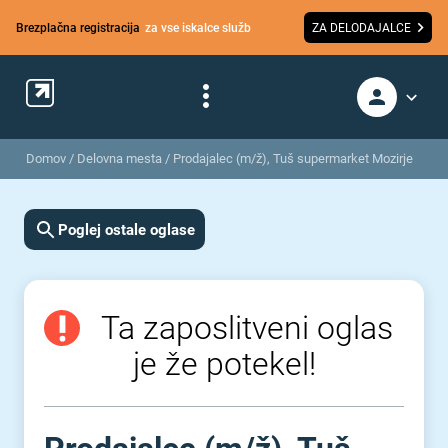
Brezplačna registracija
za vse iskalce služb
ZA DELODAJALCE
Domov
/
Delovna mesta
/
Prodajalec (m/ž), Tuš supermarket Mozirje
Poglej ostale oglase
Ta zaposlitveni oglas
je že potekel!