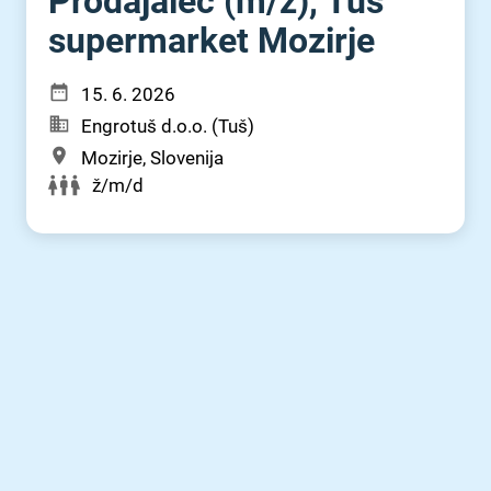
Prodajalec (m⁠/⁠ž), Tuš
supermarket Mozirje
15. 6. 2026
Engrotuš d.o.o. (Tuš)
Mozirje, Slovenija
ž/m/d