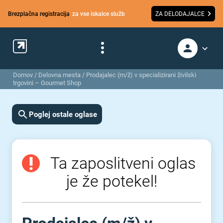
Brezplačna registracija
za vse iskalce služb
ZA DELODAJALCE
Domov
/
Delovna mesta
/
Prodajalec (m/ž) v specializirani živilski
trgovini – Gourmet Shop
Poglej ostale oglase
Ta zaposlitveni oglas
je že potekel!