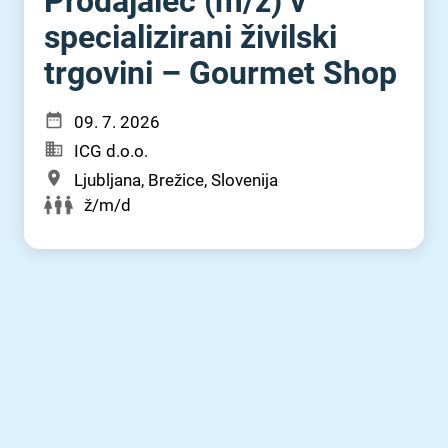
Prodajalec (m⁠/⁠ž) v
specializirani živilski
trgovini – Gourmet Shop
09. 7. 2026
ICG d.o.o.
Ljubljana, Brežice, Slovenija
ž/m/d