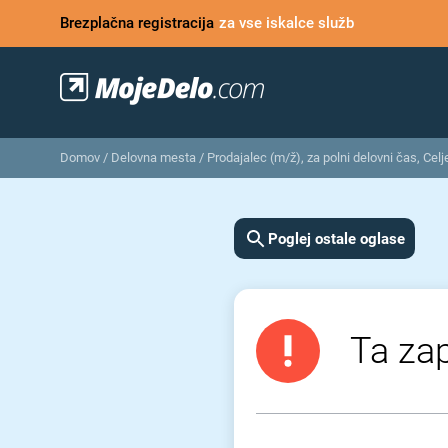
Brezplačna registracija
za vse iskalce služb
Domov
/
Delovna mesta
/
Prodajalec (m⁠/⁠ž), za polni delovni čas, Celj
Poglej ostale oglase
Ta zap