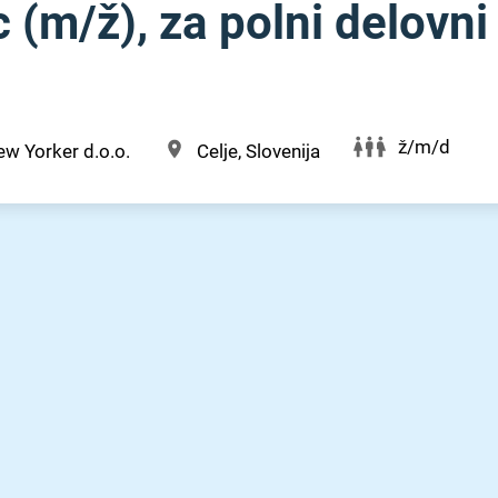
(m⁠⁠/⁠⁠ž), za polni delovni
ž/m/d
w Yorker d.o.o.
Celje, Slovenija