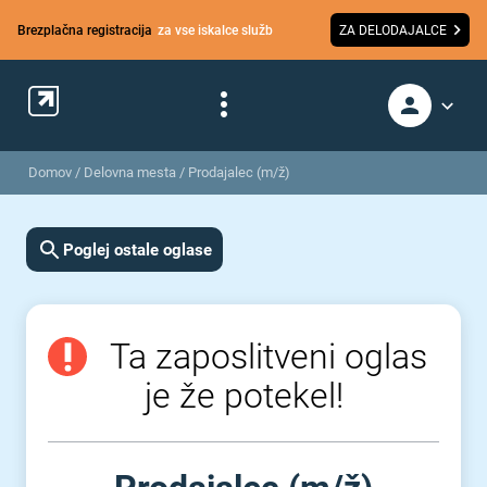
Brezplačna registracija
za vse iskalce služb
ZA DELODAJALCE
Domov
/
Delovna mesta
/
Prodajalec (m/ž)
Poglej ostale oglase
Ta zaposlitveni oglas
je že potekel!