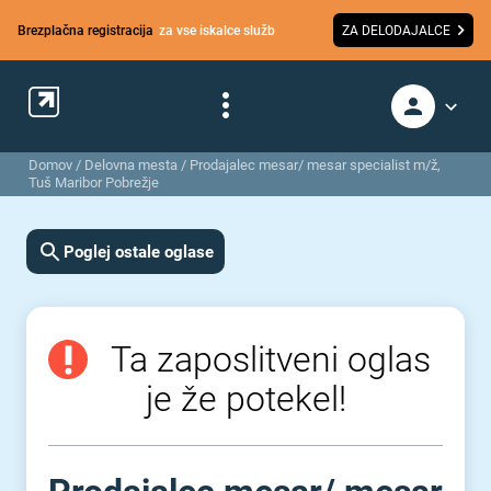
Brezplačna registracija
za vse iskalce služb
ZA DELODAJALCE
Domov
/
Delovna mesta
/
Prodajalec mesar/ mesar specialist m/ž,
Tuš Maribor Pobrežje
Poglej ostale oglase
Ta zaposlitveni oglas
je že potekel!