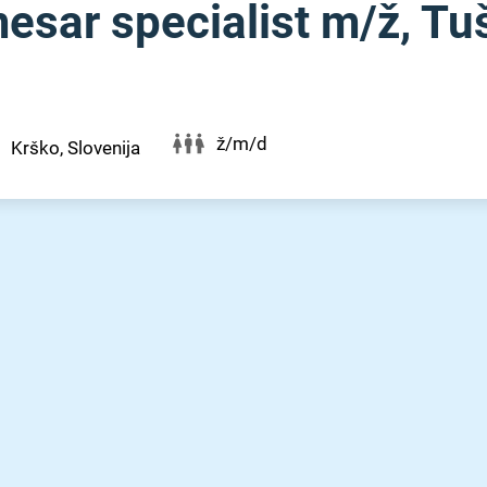
esar specialist m⁠/⁠ž, Tu
ž/m/d
Krško, Slovenija