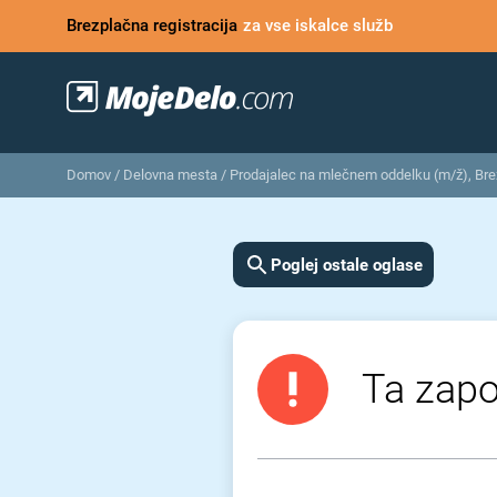
Brezplačna registracija
za vse iskalce služb
Domov
/
Delovna mesta
/
Prodajalec na mlečnem oddelku (m/ž), Bre
Poglej ostale oglase
Ta zapos