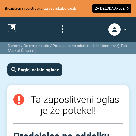
Brezplačna registracija
za vse iskalce služb
ZA DELODAJALCE
Domov
/
Delovna mesta
/
Prodajalec na oddelku delikatese (m/ž) Tuš
Market Črnomelj
Poglej ostale oglase
Ta zaposlitveni oglas
je že potekel!