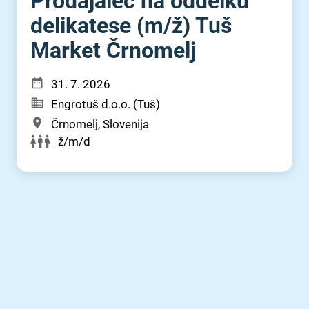
Prodajalec na oddelku
delikatese (m⁠/⁠ž) Tuš
Market Črnomelj
31. 7. 2026
Engrotuš d.o.o. (Tuš)
Črnomelj, Slovenija
ž/m/d