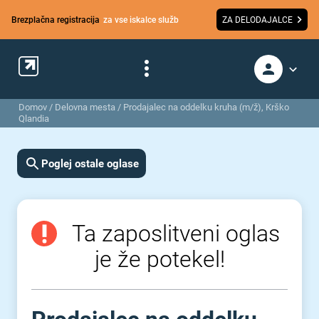
Brezplačna registracija
za vse iskalce služb
ZA DELODAJALCE
Domov
/
Delovna mesta
/
Prodajalec na oddelku kruha (m/ž), Krško
Qlandia
Poglej ostale oglase
Ta zaposlitveni oglas
je že potekel!