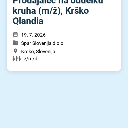
Prodajalec na oddelku
kruha (m⁠/⁠ž), Krško
Qlandia
19. 7. 2026
Spar Slovenija d.o.o.
Krško, Slovenija
ž/m/d