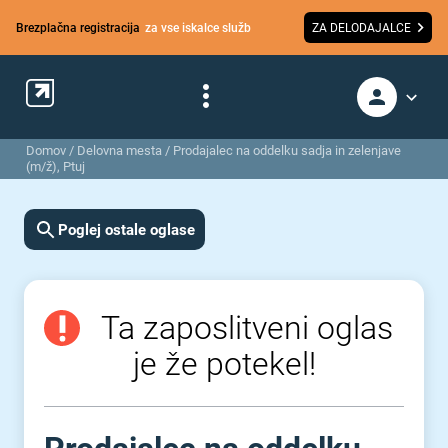
Brezplačna registracija
za vse iskalce služb
ZA DELODAJALCE
Domov
/
Delovna mesta
/
Prodajalec na oddelku sadja in zelenjave
(m/ž), Ptuj
Poglej ostale oglase
Ta zaposlitveni oglas
je že potekel!