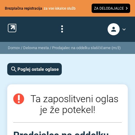
Brezplačna registracija
za vse iskalce služb
ZA DELODAJALCE
Domov
/
Delovna mesta
/
Prodajalec na oddelku slaščičarne (m/ž)
Poglej ostale oglase
Ta zaposlitveni oglas
je že potekel!