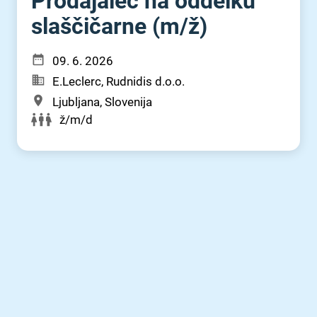
Prodajalec na oddelku
slaščičarne (m⁠/⁠ž)
09. 6. 2026
E.Leclerc, Rudnidis d.o.o.
Ljubljana, Slovenija
ž/m/d