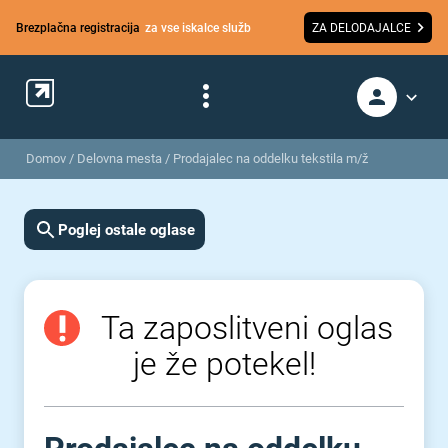
Brezplačna registracija
za vse iskalce služb
ZA DELODAJALCE
Domov
/
Delovna mesta
/
Prodajalec na oddelku tekstila m/ž
Poglej ostale oglase
Ta zaposlitveni oglas
je že potekel!