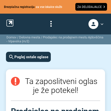
Brezplačna registracija
za vse iskalce služb
ZA DELODAJALCE
Domov
/
Delovna mesta
/
Prodajalec na prodajnem mestu Ajdovščina
- Vipavska (m/ž)
Poglej ostale oglase
Ta zaposlitveni oglas
je že potekel!