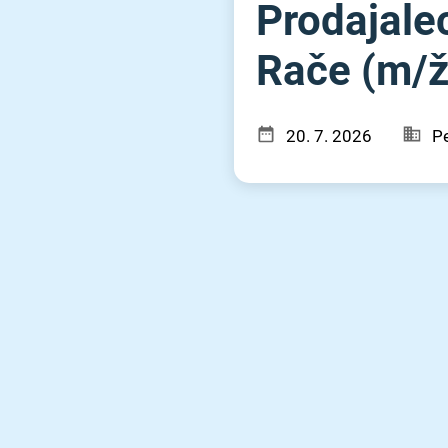
Prodajale
Rače (m⁠/⁠ž
20. 7. 2026
Pe