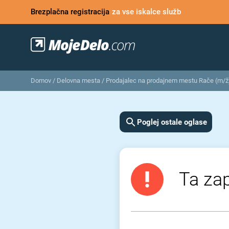
Brezplačna registracija
za vse iskalce služb
Domov
/
Delovna mesta
/
Prodajalec na prodajnem mestu Rače (m/ž
Poglej ostale oglase
Ta zap