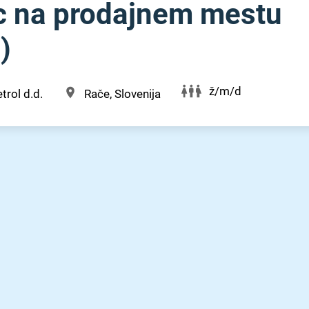
c na prodajnem mestu
)
ž/m/d
trol d.d.
Rače, Slovenija