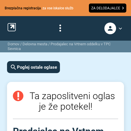
Brezplačna registracija
za vse iskalce služb
ZA DELODAJALCE
Domov
/
Delovna mesta
/
Prodajalec na Vrtnem oddelku v TPC
Sevnica
Poglej ostale oglase
Ta zaposlitveni oglas
je že potekel!