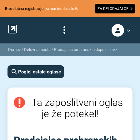
Brezplačna registracija
za vse iskalce služb
ZA DELODAJALCE
Domov
/
Delovna mesta
/
Prodajalec prehranskih dopolnil m/ž
Poglej ostale oglase
Ta zaposlitveni oglas
je že potekel!