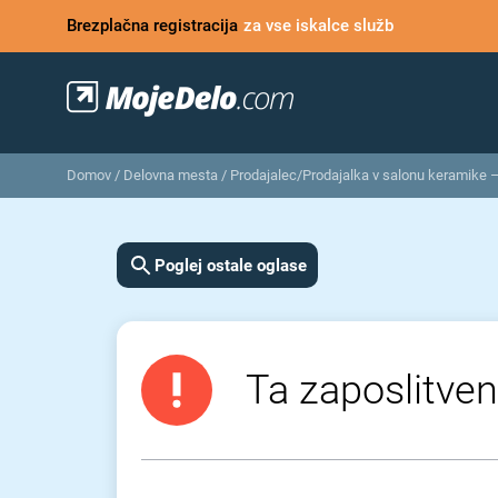
Brezplačna registracija
za vse iskalce služb
Domov
/
Delovna mesta
/
Prodajalec/Prodajalka v salonu keramike 
Poglej ostale oglase
Ta zaposlitveni