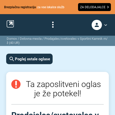
Brezplačna registracija
za vse iskalce služb
ZA DELODAJALCE
Domov
/
Delovna mesta
/
Prodajalec/svetovalec v Sportini Kamnik m/
ž (40 UR)
Poglej ostale oglase
Ta zaposlitveni oglas
je že potekel!