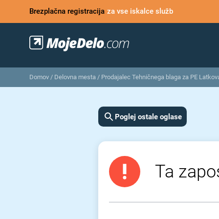
Brezplačna registracija
za vse iskalce služb
Domov
/
Delovna mesta
/
Prodajalec Tehničnega blaga za PE Latkov
Poglej ostale oglase
Ta zapos