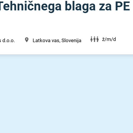
Tehničnega blaga za PE
s
ž/m/d
 d.o.o.
Latkova vas, Slovenija