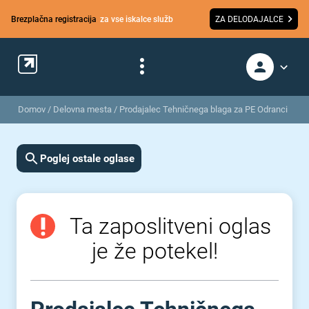
Brezplačna registracija
za vse iskalce služb
ZA DELODAJALCE
Domov
/
Delovna mesta
/
Prodajalec Tehničnega blaga za PE Odranci
Poglej ostale oglase
Ta zaposlitveni oglas
je že potekel!