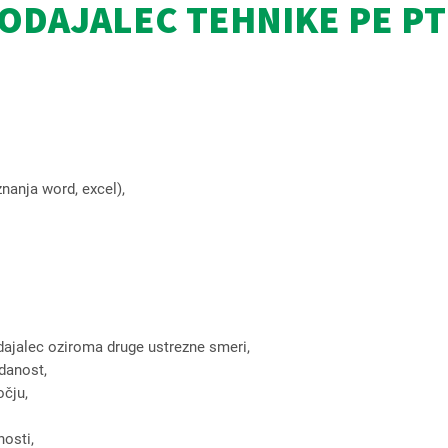
ODAJALEC TEHNIKE PE P
nanja word, excel),
odajalec oziroma druge ustrezne smeri,
edanost,
očju,
osti,