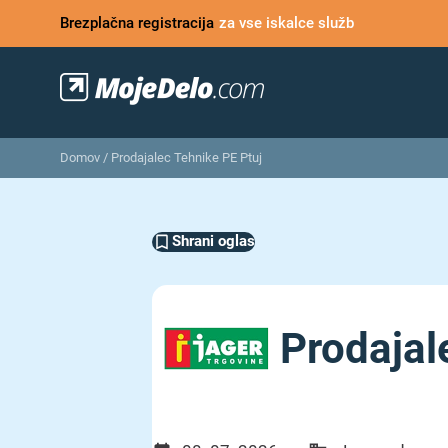
Brezplačna registracija
za vse iskalce služb
Domov
/
Prodajalec Tehnike PE Ptuj
Shrani oglas
Prodajal