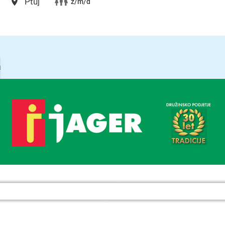
Ptuj
ž/m/d
a