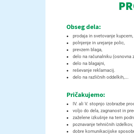
PR
Obseg dela:
prodaja in svetovanje kupcem,
polnjenje in urejanje polic,
prevzem blaga,
delo na računalniku (osnovna z
delo na blagajni,
reševanje reklamacij.
delo na različnih oddelkih,….
Pričakujemo:
IV. ali V. stopnjo izobrazbe pr
voljo do dela, zagnanost in pr
zaželene izkušnje na tem podr
poznavanje tehničnih izdelkov,
dobre komunikacijske sposobn