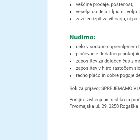
veščine prodaje, poštenost,
veselja do dela z ljudmi, voljo
zaželen izpit za viličarja, ni pa
Nudimo:
delo v sodobno opremljenem t
plačevanje dodatnega pokojni
zaposlitev za določen čas z m
zaposlitev v hitro rastočem s
redno plačo in dobre pogoje de
Rok za prijavo: SPREJEMAMO V
Pošljite življenjepis s sliko in p
Prvomajska ul. 29, 3250 Rogaška 