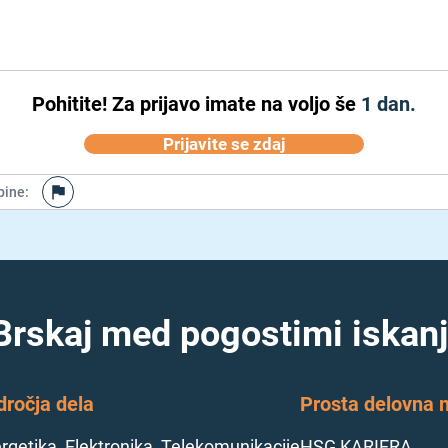
Pohitite!
Za prijavo imate na voljo še
1 dan.
Prijavite se zdaj
bine
:
Brskaj med pogostimi iskanj
dročja dela
Prosta delovna m
rgetika, Elektronika, Telekomunikacije
HSG KARIERA