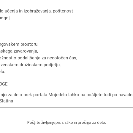
 do učenja in izobraževanja, poštenost
 pogoj.
rgovskem prostoru,
nskega zavarovanja,
ožnostjo podaljšanja za nedoločen čas,
lovenskem družinskem podjetju,
la.
LOGE
rošnjo za delo prek portala Mojedelo lahko pa pošljete tudi po navadn
Slatina
Pošljite življenjepis s sliko in prošnjo za delo.