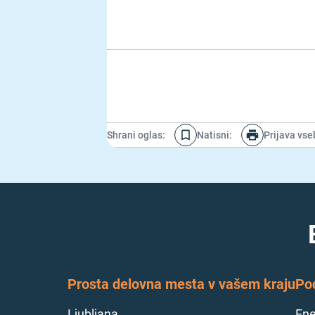
Shrani oglas
:
Natisni
:
Prijava vse
Prosta delovna mesta v vašem kraju
Po
Ljubljana
Ene