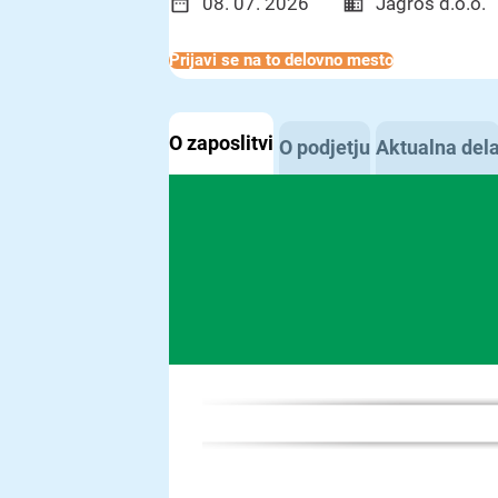
08. 07. 2026
Jagros d.o.o.
Prijavi se na to delovno mesto
O zaposlitvi
O podjetju
Aktualna del