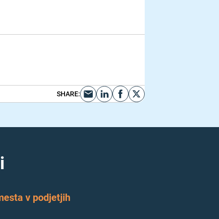
SHARE
:
i
esta v podjetjih