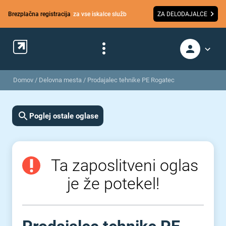
Brezplačna registracija
za vse iskalce služb
ZA DELODAJALCE
Domov
/
Delovna mesta
/
Prodajalec tehnike PE Rogatec
Poglej ostale oglase
Ta zaposlitveni oglas
je že potekel!