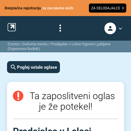
Brezplačna registracija
za vse iskalce služb
ZA DELODAJALCE
Domov
/
Delovna mesta
/
Prodajalec v Lelosi trgovini Ljubljana
(Supernova Rudnik)
Poglej ostale oglase
Ta zaposlitveni oglas
je že potekel!