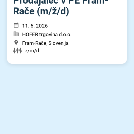
Prodajalec v PE Fram-
Rače (m⁠/⁠ž⁠/⁠d)
11. 6. 2026
HOFER trgovina d.o.o.
Fram-Rače, Slovenija
ž/m/d