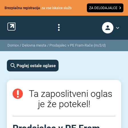
Brezplačna registracija
za vse iskalce služb
ZA DELODAJALCE
Domov
/
Delovna mesta
/
Prodajalec v PE Fram-Rače (m/ž/d)
Poglej ostale oglase
Ta zaposlitveni oglas
je že potekel!