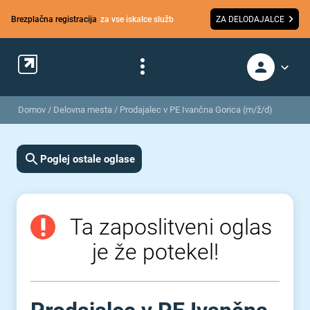
Brezplačna registracija
za vse iskalce služb
ZA DELODAJALCE
Domov
/
Delovna mesta
/
Prodajalec v PE Ivančna Gorica (m/ž/d)
Poglej ostale oglase
Ta zaposlitveni oglas
je že potekel!