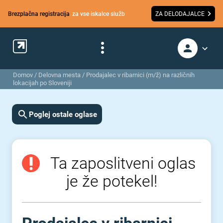
Brezplačna registracija
za vse iskalce služb
ZA DELODAJALCE
Domov
/
Delovna mesta
/
Prodajalec v ribarnici (m/ž) na različnih
lokacijah po Sloveniji
Poglej ostale oglase
Ta zaposlitveni oglas
je že potekel!