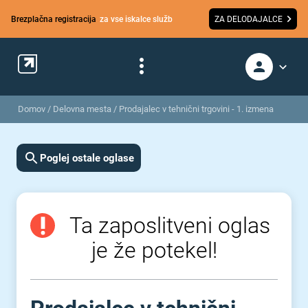
Brezplačna registracija
za vse iskalce služb
ZA DELODAJALCE
Domov
/
Delovna mesta
/
Prodajalec v tehnični trgovini - 1. izmena
Poglej ostale oglase
Ta zaposlitveni oglas
je že potekel!