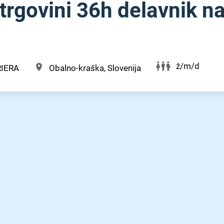
 trgovini 36h delavnik n
ž/m/d
IERA
Obalno-kraška, Slovenija