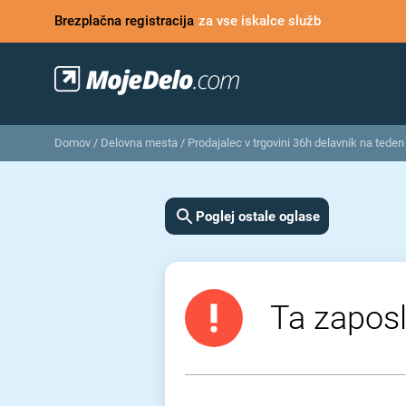
Brezplačna registracija
za vse iskalce služb
Domov
/
Delovna mesta
/
Prodajalec v trgovini 36h delavnik na tede
Poglej ostale oglase
Ta zaposl