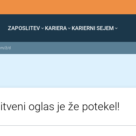
ZAPOSLITEV
KARIERA
KARIERNI SEJEM
n m/ž/d
itveni oglas je že potekel!