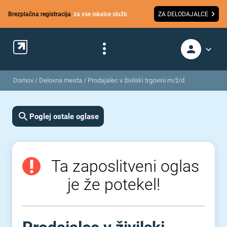
Brezplačna registracija
za vse iskalce služb
ZA DELODAJALCE
Domov
/
Delovna mesta
/
Prodajalec v živilski trgovini m/ž/d
Poglej ostale oglase
Ta zaposlitveni oglas
je že potekel!