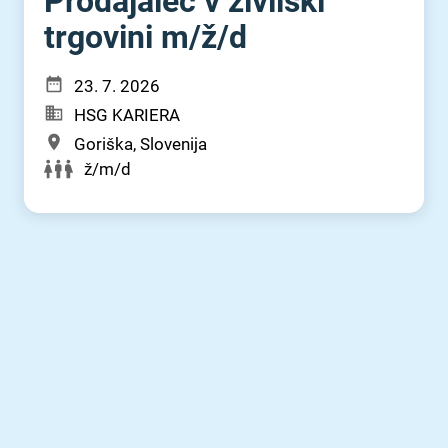
Prodajalec v živilski
trgovini m⁠/⁠ž⁠/⁠d
23. 7. 2026
HSG KARIERA
Goriška, Slovenija
ž/m/d