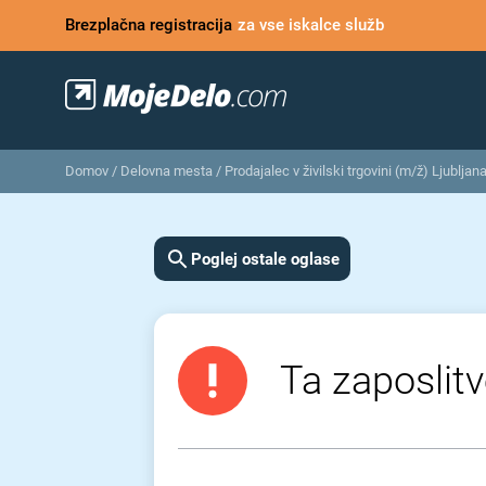
Brezplačna registracija
za vse iskalce služb
Domov
/
Delovna mesta
/
Prodajalec v živilski trgovini (m/ž) Ljubljan
Poglej ostale oglase
Ta zaposlitv