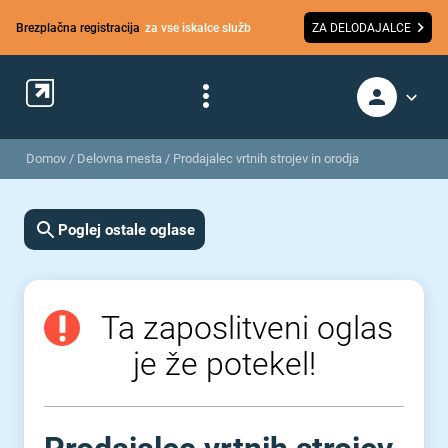
Brezplačna registracija
za vse iskalce služb
ZA DELODAJALCE
Domov
/
Delovna mesta
/
Prodajalec vrtnih strojev in orodja
Poglej ostale oglase
Ta zaposlitveni oglas
je že potekel!