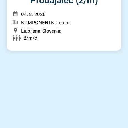
Prodajalec (ž⁠/⁠m)
04. 8. 2026
KOMPONENTKO d.o.o.
Ljubljana, Slovenija
ž/m/d