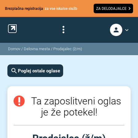
Brezplačna registracija
za vse iskalce služb
ZA DELODAJALCE
Domov
/
Delovna mesta
/
Prodajalec (ž/m)
Poglej ostale oglase
Ta zaposlitveni oglas
je že potekel!