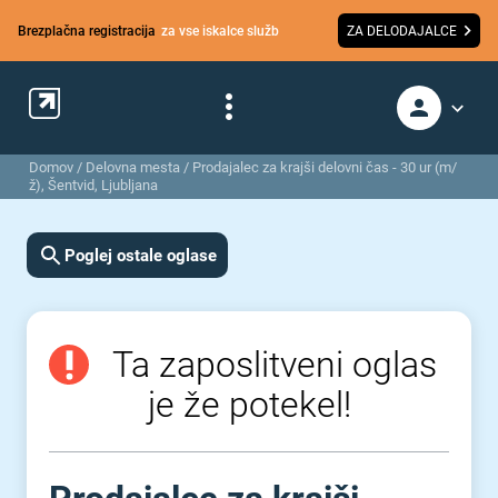
Brezplačna registracija
za vse iskalce služb
ZA DELODAJALCE
Domov
/
Delovna mesta
/
Prodajalec za krajši delovni čas - 30 ur (m/
ž), Šentvid, Ljubljana
Poglej ostale oglase
Ta zaposlitveni oglas
je že potekel!