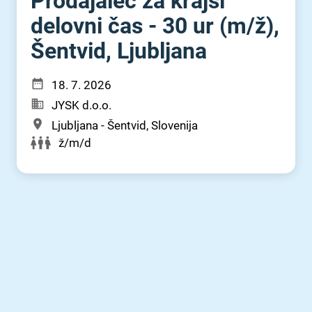
Prodajalec za krajši
delovni čas - 30 ur (m⁠/⁠ž),
Šentvid, Ljubljana
18. 7. 2026
JYSK d.o.o.
Ljubljana - Šentvid, Slovenija
ž/m/d