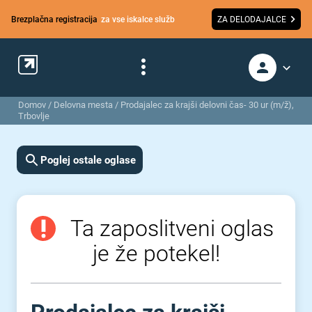
Brezplačna registracija
za vse iskalce služb
ZA DELODAJALCE
Domov
/
Delovna mesta
/
Prodajalec za krajši delovni čas- 30 ur (m/ž),
Trbovlje
Poglej ostale oglase
Ta zaposlitveni oglas
je že potekel!