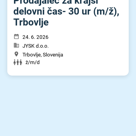
Prodajalec za krajši
delovni čas- 30 ur (m⁠/⁠ž),
Trbovlje
24. 6. 2026
JYSK d.o.o.
Trbovlje, Slovenija
ž/m/d