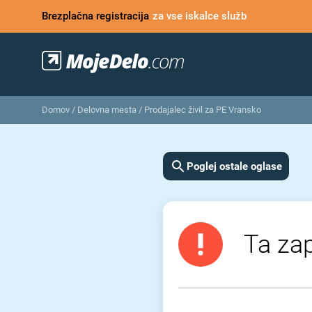
Brezplačna registracija
za vse iskalce služb
Domov
/
Delovna mesta
/
Prodajalec živil za PE Vransko
Poglej ostale oglase
Ta zap