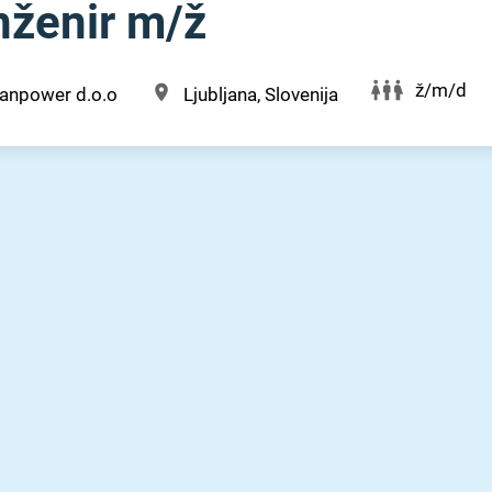
ženir m⁠/⁠ž
ž/m/d
anpower d.o.o
Ljubljana, Slovenija