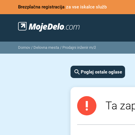
Brezplačna registracija
za vse iskalce služb
Domov
/
Delovna mesta
/
Prodajni inženir m/ž
Poglej ostale oglase
Ta zap