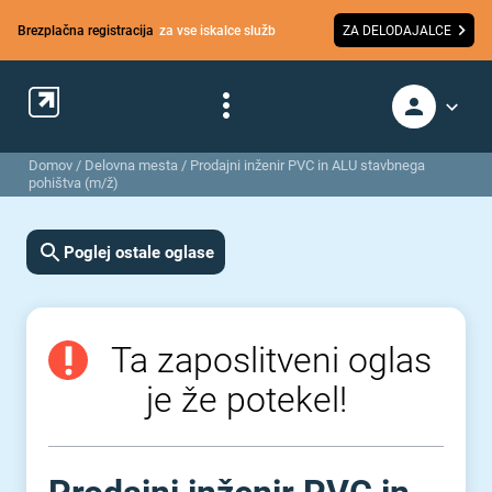
Brezplačna registracija
za vse iskalce služb
ZA DELODAJALCE
Domov
/
Delovna mesta
/
Prodajni inženir PVC in ALU stavbnega
pohištva (m/ž)
Poglej ostale oglase
Ta zaposlitveni oglas
je že potekel!