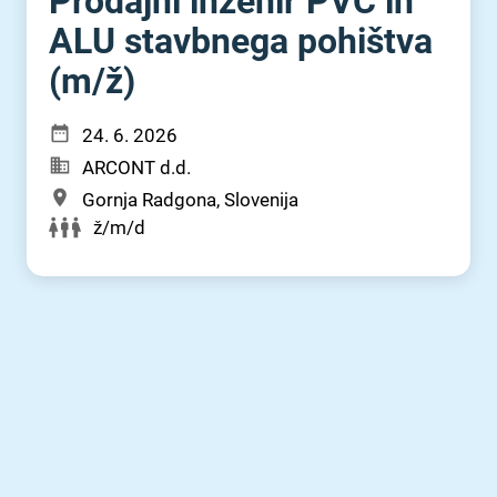
Prodajni inženir PVC in
ALU stavbnega pohištva
(m⁠/⁠ž)
24. 6. 2026
ARCONT d.d.
Gornja Radgona, Slovenija
ž/m/d