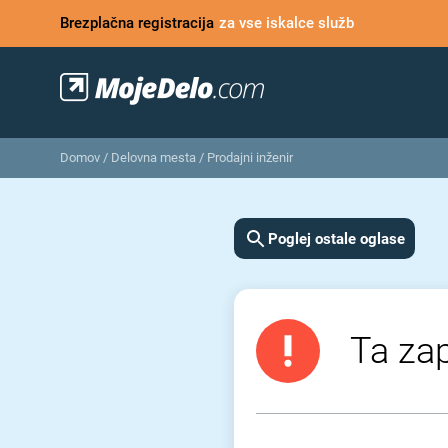
Brezplačna registracija
za vse iskalce služb
Domov
/
Delovna mesta
/
Prodajni inženir
Poglej ostale oglase
Ta zap