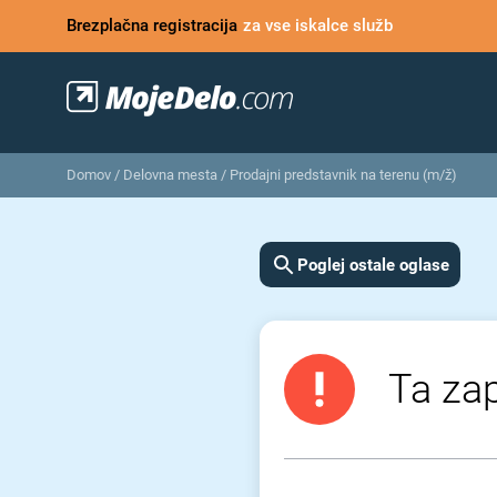
Brezplačna registracija
za vse iskalce služb
Domov
/
Delovna mesta
/
Prodajni predstavnik na terenu (m/ž)
Poglej ostale oglase
Ta zap