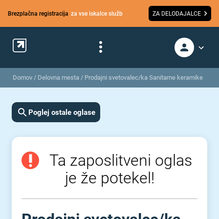
Brezplačna registracija
za vse iskalce služb
ZA DELODAJALCE
Domov
/
Delovna mesta
/
Prodajni svetovalec/ka Sanitarne keramike
Poglej ostale oglase
Ta zaposlitveni oglas
je že potekel!