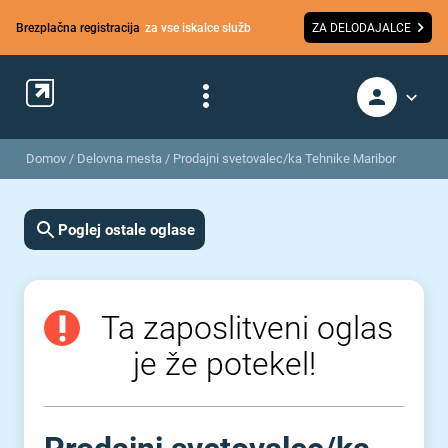
Brezplačna registracija
za vse iskalce služb
ZA DELODAJALCE
Domov
/
Delovna mesta
/
Prodajni svetovalec/ka Tehnike Maribor
Poglej ostale oglase
Ta zaposlitveni oglas
je že potekel!