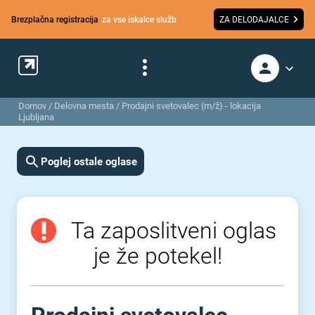
Brezplačna registracija
za vse iskalce služb
ZA DELODAJALCE
Domov
/
Delovna mesta
/
Prodajni svetovalec (m/ž) - lokacija
Ljubljana
Poglej ostale oglase
Ta zaposlitveni oglas
je že potekel!