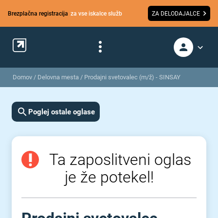
Brezplačna registracija
za vse iskalce služb
ZA DELODAJALCE
Domov
/
Delovna mesta
/
Prodajni svetovalec (m/ž) - SINSAY
Poglej ostale oglase
Ta zaposlitveni oglas
je že potekel!